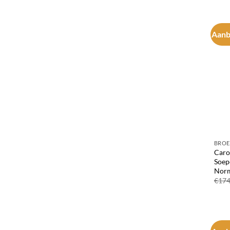
Aanb
BROE
Caro
Soep
Norm
€
174