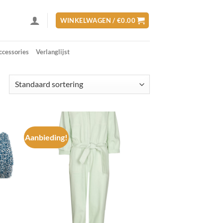
WINKELWAGEN /
€
0.00
ccessories
Verlanglijst
Aanbieding!
d to
Add to
hlist
wishlist