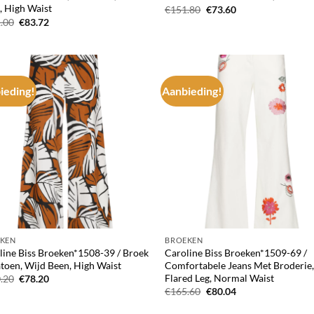
, High Waist
Oorspronkelijke
Huidige
€
151.80
€
73.60
prijs
prijs
Oorspronkelijke
Huidige
.00
€
83.72
was:
is:
prijs
prijs
€151.80.
€73.60.
was:
is:
€161.00.
€83.72.
ieding!
Aanbieding!
Add to
Ad
wishlist
wis
KEN
BROEKEN
line Biss Broeken*1508-39 / Broek
Caroline Biss Broeken*1509-69 /
atoen, Wijd Been, High Waist
Comfortabele Jeans Met Broderie
Flared Leg, Normal Waist
Oorspronkelijke
Huidige
.20
€
78.20
prijs
prijs
Oorspronkelijke
Huidige
€
165.60
€
80.04
was:
is:
prijs
prijs
€170.20.
€78.20.
was:
is: