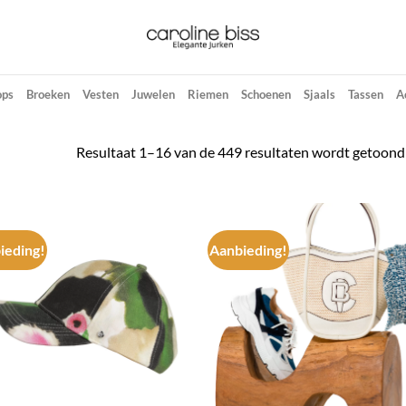
ops
Broeken
Vesten
Juwelen
Riemen
Schoenen
Sjaals
Tassen
A
Resultaat 1–16 van de 449 resultaten wordt getoond
ieding!
Aanbieding!
Add to
Ad
wishlist
wis