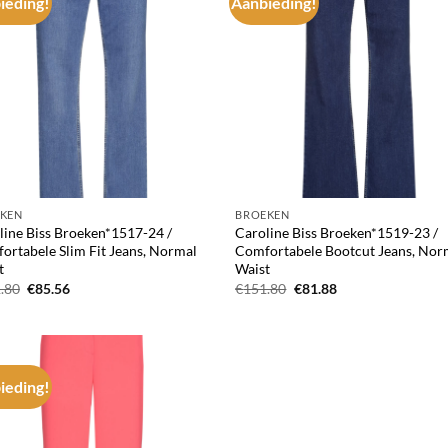
ieding!
Aanbieding!
Add to
Ad
wishlist
wis
KEN
BROEKEN
line Biss Broeken*1517-24 /
Caroline Biss Broeken*1519-23 /
ortabele Slim Fit Jeans, Normal
Comfortabele Bootcut Jeans, Nor
t
Waist
Oorspronkelijke
Huidige
Oorspronkelijke
Huidige
.80
€
85.56
€
151.80
€
81.88
prijs
prijs
prijs
prijs
was:
is:
was:
is:
€151.80.
€85.56.
€151.80.
€81.88.
ieding!
Add to
wishlist