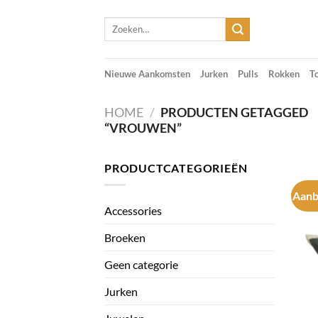
Skip
Zoeken
to
naar:
content
Nieuwe Aankomsten
Jurken
Pulls
Rokken
T
HOME
/
PRODUCTEN GETAGGED
“VROUWEN”
PRODUCTCATEGORIEËN
Aanb
Accessories
Broeken
Geen categorie
Jurken