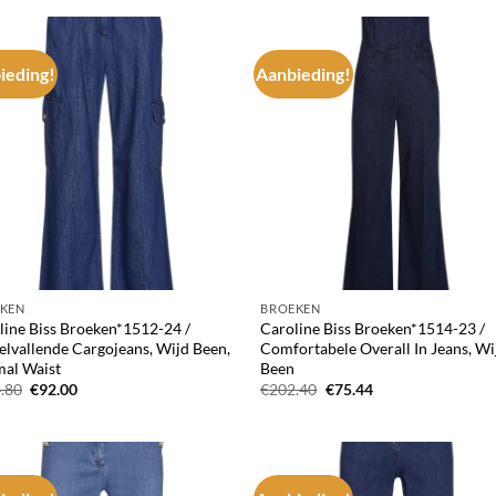
€165.60.
€80.04.
ieding!
Aanbieding!
Add to
Ad
wishlist
wis
KEN
BROEKEN
line Biss Broeken*1512-24 /
Caroline Biss Broeken*1514-23 /
elvallende Cargojeans, Wijd Been,
Comfortabele Overall In Jeans, Wi
al Waist
Been
Oorspronkelijke
Huidige
Oorspronkelijke
Huidige
.80
€
92.00
€
202.40
€
75.44
prijs
prijs
prijs
prijs
was:
is:
was:
is:
€174.80.
€92.00.
€202.40.
€75.44.