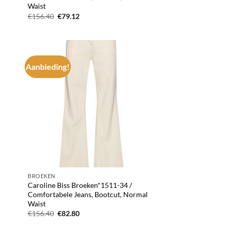
Waist
Oorspronkelijke
Huidige
€
156.40
€
79.12
prijs
prijs
was:
is:
€156.40.
€79.12.
Aanbieding!
d to
Add to
hlist
wishlist
BROEKEN
Caroline Biss Broeken*1511-34 /
,
Comfortabele Jeans, Bootcut, Normal
Waist
Oorspronkelijke
Huidige
€
156.40
€
82.80
prijs
prijs
was:
is: