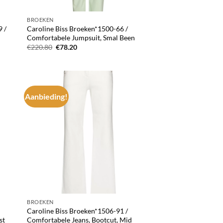
BROEKEN
9 /
Caroline Biss Broeken*1500-66 /
Comfortabele Jumpsuit, Smal Been
Oorspronkelijke
Huidige
€
220.80
€
78.20
prijs
prijs
was:
is:
€220.80.
€78.20.
Aanbieding!
d to
Add to
hlist
wishlist
BROEKEN
Caroline Biss Broeken*1506-91 /
st
Comfortabele Jeans, Bootcut, Mid