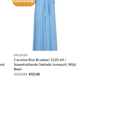
Aanbieding!
d to
Add to
hlist
wishlist
BROEKEN
Caroline Biss Broeken*1520-64 /
mal
Soepelvallende Geklede Jumpsuit, Wijd
Been
Oorspronkelijke
Huidige
€
253.00
€
92.00
prijs
prijs
was:
is:
€253.00.
€92.00.