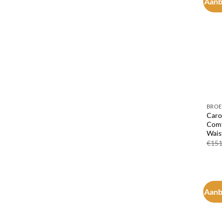
Aanb
BROE
Caro
Comf
Wais
€
151
Aanb