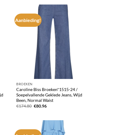
€156.40.
€82.80.
Aanbieding!
d to
Add to
hlist
wishlist
BROEKEN
Caroline Biss Broeken*1515-24 /
jd
Soepelvallende Geklede Jeans, Wijd
Been, Normal Waist
Oorspronkelijke
Huidige
€
174.80
€
80.96
prijs
prijs
was:
is:
€174.80.
€80.96.