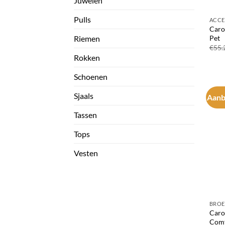
Juwelen
Pulls
ACCE
Caro
Pet
Riemen
€
55.
Rokken
Schoenen
Sjaals
Aanb
Tassen
Tops
Vesten
BROE
Caro
Comf