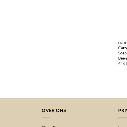
BROE
Caro
Soep
Been
€
161
OVER ONS
PRI