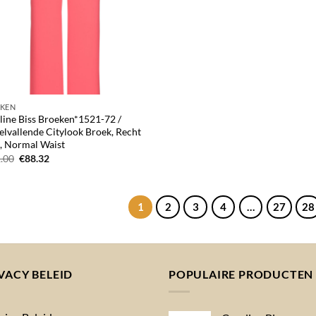
KEN
line Biss Broeken*1521-72 /
elvallende Citylook Broek, Recht
, Normal Waist
Oorspronkelijke
Huidige
.00
€
88.32
prijs
prijs
was:
is:
€161.00.
€88.32.
1
2
3
4
…
27
28
VACY BELEID
POPULAIRE PRODUCTEN