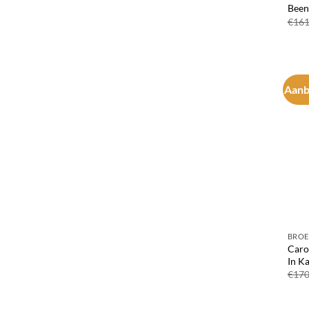
Been
€
161
Aanb
BROE
Caro
In K
€
170