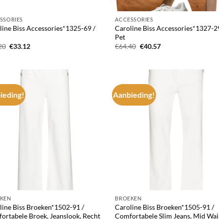
SSORIES
ACCESSORIES
line Biss Accessories*1325-69 /
Caroline Biss Accessories*1327-2
Pet
Oorspronkelijke
Huidige
Oorspronkelijke
Huidige
20
€
33.12
€
64.40
€
40.57
prijs
prijs
prijs
prijs
was:
is:
was:
is:
€55.20.
€33.12.
€64.40.
€40.57.
ieding!
Aanbieding!
Add to
Ad
wishlist
wis
KEN
BROEKEN
line Biss Broeken*1502-91 /
Caroline Biss Broeken*1505-91 /
ortabele Broek, Jeanslook, Recht
Comfortabele Slim Jeans, Mid Wai