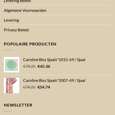
Levering Beleid
Algemene Voorwaarden
Levering
Privacy Beleid
POPULAIRE PRODUCTEN
Caroline Biss Sjaals*1015-69 / Sjaal
Oorspronkelijke
Huidige
€
78.20
€
45.36
prijs
prijs
was:
is:
Caroline Biss Sjaals*1007-49 / Sjaal
€78.20.
€45.36.
Oorspronkelijke
Huidige
€
78.20
€
54.74
prijs
prijs
was:
is:
€78.20.
€54.74.
NEWSLETTER