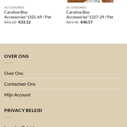
ACCESSORIES
ACCESSORIES
Caroline Biss
Caroline Biss
Accessories*1325-69 / Pet
Accessories*1327-29 / Pet
Oorspronkelijke
Huidige
Oorspronkelijke
Huidige
€
55.20
€
33.12
€
64.40
€
40.57
prijs
prijs
prijs
prijs
was:
is:
was:
is:
€55.20.
€33.12.
€64.40.
€40.57.
OVER ONS
Over Ons
Contacteer Ons
Mijn Account
PRIVACY BELEID