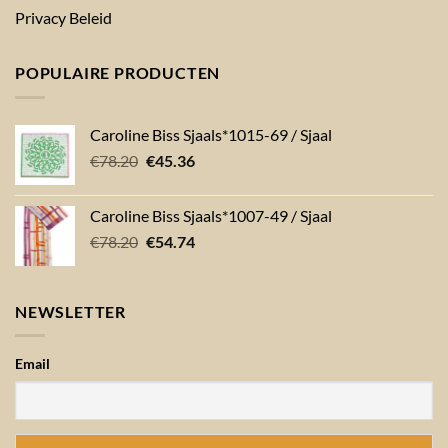
Privacy Beleid
POPULAIRE PRODUCTEN
Caroline Biss Sjaals*1015-69 / Sjaal
Oorspronkelijke
Huidige
€
78.20
€
45.36
prijs
prijs
was:
is:
Caroline Biss Sjaals*1007-49 / Sjaal
€78.20.
€45.36.
Oorspronkelijke
Huidige
€
78.20
€
54.74
prijs
prijs
was:
is:
€78.20.
€54.74.
NEWSLETTER
Email