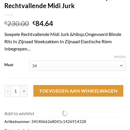
Rechtvallende Midi Jurk
Oorspronkelijke
Huidige
230.00
84.64
€
€
prijs
prijs
Soepele Rechtvallende Midi Jurk &Nbsp;Ongevoerd Blinde
was:
is:
Rits In Zijnaad Steekzakken In Zijnaad Elastische Riem
€230.00.
€84.64.
Inbegrepen…
WISSEN
Maat
Caroline Biss Jurken*3156-79 / Soepele Rechtvallende Midi Jurk aanta
TOEVOEGEN AAN WINKELWAGEN
Add to wishlist
Artikelnummer:
34540662e8041c1426914328