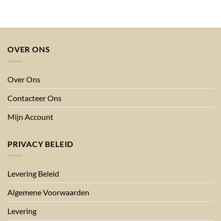
prijs
prijs
prijs
prijs
was:
is:
was:
is:
€138.00.
€89.24.
€211.60.
€89.24.
OVER ONS
Over Ons
Contacteer Ons
Mijn Account
PRIVACY BELEID
Levering Beleid
Algemene Voorwaarden
Levering