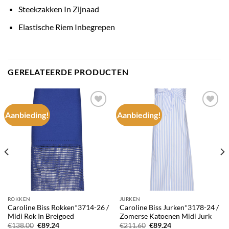
Steekzakken In Zijnaad
Elastische Riem Inbegrepen
GERELATEERDE PRODUCTEN
Aanbieding!
Aanbieding!
Add to
Add to
wishlist
wishlist
ROKKEN
JURKEN
Caroline Biss Rokken*3714-26 /
Caroline Biss Jurken*3178-24 /
Midi Rok In Breigoed
Zomerse Katoenen Midi Jurk
Oorspronkelijke
Huidige
Oorspronkelijke
Huidige
€
138.00
€
89.24
€
211.60
€
89.24