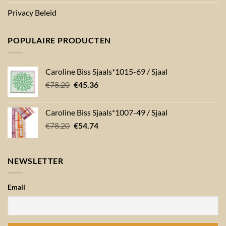
Privacy Beleid
POPULAIRE PRODUCTEN
Caroline Biss Sjaals*1015-69 / Sjaal
Oorspronkelijke
Huidige
€
78.20
€
45.36
prijs
prijs
was:
is:
Caroline Biss Sjaals*1007-49 / Sjaal
€78.20.
€45.36.
Oorspronkelijke
Huidige
€
78.20
€
54.74
prijs
prijs
was:
is:
€78.20.
€54.74.
NEWSLETTER
Email