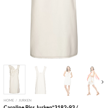
HOME
/
JURKEN
Caroline Biss Jurken*3182-93 /