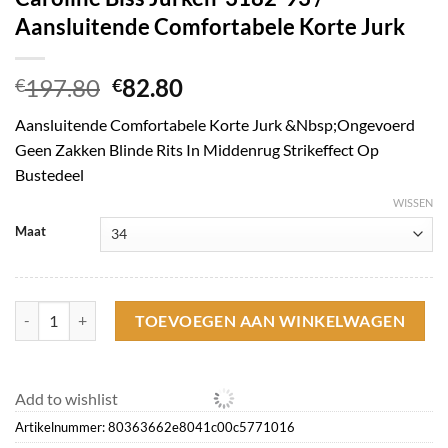
Aansluitende Comfortabele Korte Jurk
Oorspronkelijke
Huidige
197.80
82.80
€
€
prijs
prijs
Aansluitende Comfortabele Korte Jurk &Nbsp;Ongevoerd
was:
is:
Geen Zakken Blinde Rits In Middenrug Strikeffect Op
€197.80.
€82.80.
Bustedeel
WISSEN
Maat
Caroline Biss Jurken*3182-93 / Aansluitende Comfortabele Korte Jurk
TOEVOEGEN AAN WINKELWAGEN
Add to wishlist
Artikelnummer:
80363662e8041c00c5771016