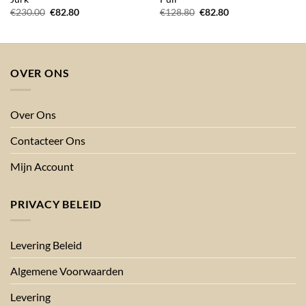
Oorspronkelijke
Huidige
Oorspronkelijke
Huidige
€
230.00
€
82.80
€
128.80
€
82.80
prijs
prijs
prijs
prijs
was:
is:
was:
is:
€230.00.
€82.80.
€128.80.
€82.80.
OVER ONS
Over Ons
Contacteer Ons
Mijn Account
PRIVACY BELEID
Levering Beleid
Algemene Voorwaarden
Levering