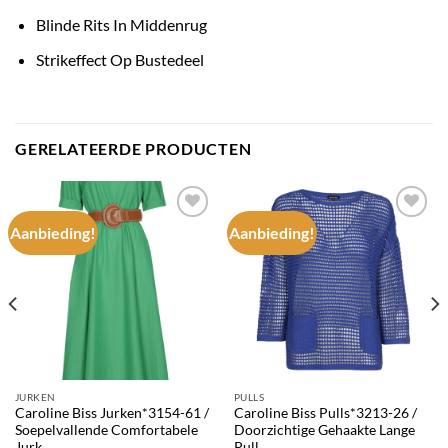
Blinde Rits In Middenrug
Strikeffect Op Bustedeel
GERELATEERDE PRODUCTEN
Aanbieding!
Aanbieding!
Add to
Add to
wishlist
wishlist
JURKEN
PULLS
Caroline Biss Jurken*3154-61 /
Caroline Biss Pulls*3213-26 /
Soepelvallende Comfortabele
Doorzichtige Gehaakte Lange
Jurk
Pull