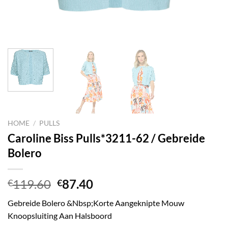
HOME
/
PULLS
Caroline Biss Pulls*3211-62 / Gebreide
Bolero
Oorspronkelijke
Huidige
119.60
87.40
€
€
prijs
prijs
Gebreide Bolero &Nbsp;Korte Aangeknipte Mouw
was:
is:
Knoopsluiting Aan Halsboord
€119.60.
€87.40.