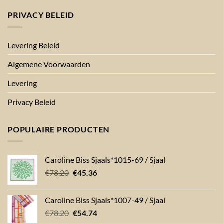
PRIVACY BELEID
Levering Beleid
Algemene Voorwaarden
Levering
Privacy Beleid
POPULAIRE PRODUCTEN
Caroline Biss Sjaals*1015-69 / Sjaal
Oorspronkelijke
Huidige
€
78.20
€
45.36
prijs
prijs
was:
is:
Caroline Biss Sjaals*1007-49 / Sjaal
€78.20.
€45.36.
Oorspronkelijke
Huidige
€
78.20
€
54.74
prijs
prijs