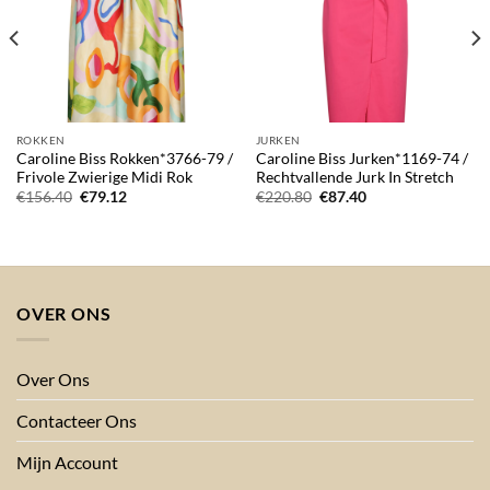
ROKKEN
JURKEN
Caroline Biss Rokken*3766-79 /
Caroline Biss Jurken*1169-74 /
Frivole Zwierige Midi Rok
Rechtvallende Jurk In Stretch
Oorspronkelijke
Huidige
Oorspronkelijke
Huidige
€
156.40
€
79.12
€
220.80
€
87.40
prijs
prijs
prijs
prijs
was:
is:
was:
is:
€156.40.
€79.12.
€220.80.
€87.40.
OVER ONS
Over Ons
Contacteer Ons
Mijn Account