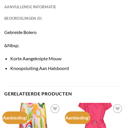
AANVULLENDE INFORMATIE
BEOORDELINGEN (0)
Gebreide Bolero
&Nbsp;
Korte Aangeknipte Mouw
Knoopsluiting Aan Halsboord
GERELATEERDE PRODUCTEN
Aanbieding!
Aanbieding!
Add to
Add to
wishlist
wishlist