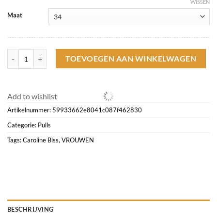
WISSEN
Maat
Caroline Biss Pulls*3211-62 / Gebreide Bolero aantal
TOEVOEGEN AAN WINKELWAGEN
Add to wishlist
Artikelnummer:
59933662e8041c087f462830
Categorie:
Pulls
Tags:
Caroline Biss
,
VROUWEN
BESCHRIJVING