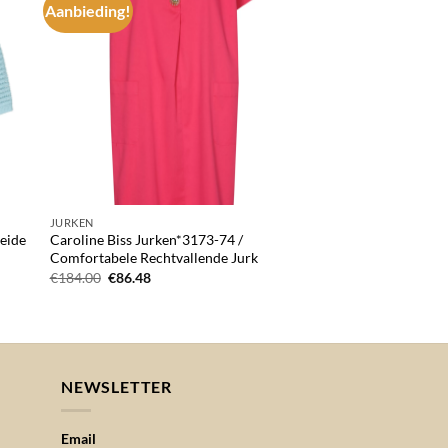
Aanbieding!
 to
Add to
list
wishlist
JURKEN
reide
Caroline Biss Jurken*3173-74 /
Comfortabele Rechtvallende Jurk
Oorspronkelijke
Huidige
€
184.00
€
86.48
prijs
prijs
was:
is:
€184.00.
€86.48.
NEWSLETTER
Email