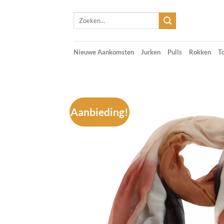
Skip
Zoeken
to
naar:
content
Nieuwe Aankomsten
Jurken
Pulls
Rokken
T
Aanbieding!