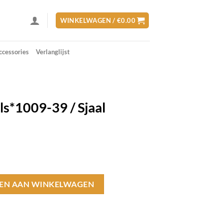
WINKELWAGEN /
€
0.00
ccessories
Verlanglijst
als*1009-39 / Sjaal
lijke
ige
92.
al aantal
EN AAN WINKELWAGEN