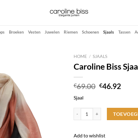
ops
Broeken
Vesten
Juwelen
Riemen
Schoenen
Sjaals
Tassen
A
HOME
/
SJAALS
Caroline Biss Sja
Add to
wishlist
Oorspronke
Huid
69.00
46.92
€
€
prijs
prijs
Sjaal
was:
is:
€69.00.
€46.
Caroline Biss Sjaals*1009-39 / Sja
TOEVOEG
Add to wishlist