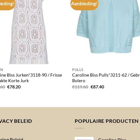
eding!
Aanbieding!
Add to
Add
wishlist
wish
EN
PULLS
ine Biss Jurken*3118-90 / Frisse
Caroline Biss Pulls*3211-62 / Geb
kte Korte Jurk
Bolero
Oorspronkelijke
Huidige
Oorspronkelijke
Huidige
.60
€
78.20
€
119.60
€
87.40
prijs
prijs
prijs
prijs
was:
is:
was:
is:
€165.60.
€78.20.
€119.60.
€87.40.
VACY BELEID
POPULAIRE PRODUCTEN
ring Beleid
Caroline Biss